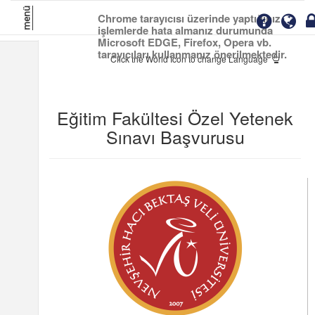
menü
Chrome tarayıcısı üzerinde yaptığınız
işlemlerde hata almanız durumunda
Microsoft EDGE, Firefox, Opera vb.
tarayıcıları kullanmanız önerilmektedir.
Click the World Icon to change Language
Eğitim Fakültesi Özel Yetenek
Sınavı Başvurusu