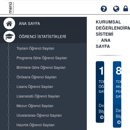
menü
KURUMSAL
ANA SAYFA
DEĞERLENDİR
SİSTEMİ
ÖĞRENCİ İSTATİSTİKLERİ
ANA
SAYFA
Toplam Öğrenci Sayıları
Programa Göre Öğrenci Sayıları
18969
80
Birimlere Göre Öğrenci Sayıları
Önlisans Öğrenci Sayıları
TOPLAM
TOPLAM
Lisans Öğrenci Sayıları
ÖĞRENCİ
AKADEM
SAYILARI
PERSO
Lisansüstü Öğrenci Sayıları
SAYISI
Detaylı
Mezun Öğrenci Sayıları
Detaylı
Bilgi
Uluslararası Öğrenci Sayıları
Bilgi
Hazırlık Öğrenci Sayıları