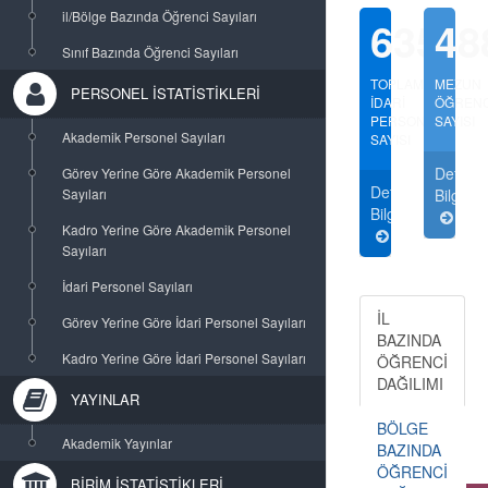
il/Bölge Bazında Öğrenci Sayıları
635
48
Sınıf Bazında Öğrenci Sayıları
TOPLAM
MEZUN
PERSONEL İSTATİSTİKLERİ
İDARİ
ÖĞRENC
PERSONEL
SAYISI
Akademik Personel Sayıları
SAYISI
Detaylı
Görev Yerine Göre Akademik Personel
Detaylı
Sayıları
Bilgi
Bilgi
Kadro Yerine Göre Akademik Personel
Sayıları
İdari Personel Sayıları
İL
Görev Yerine Göre İdari Personel Sayıları
BAZINDA
Kadro Yerine Göre İdari Personel Sayıları
ÖĞRENCİ
DAĞILIMI
YAYINLAR
BÖLGE
Akademik Yayınlar
BAZINDA
ÖĞRENCİ
BİRİM İSTATİSTİKLERİ